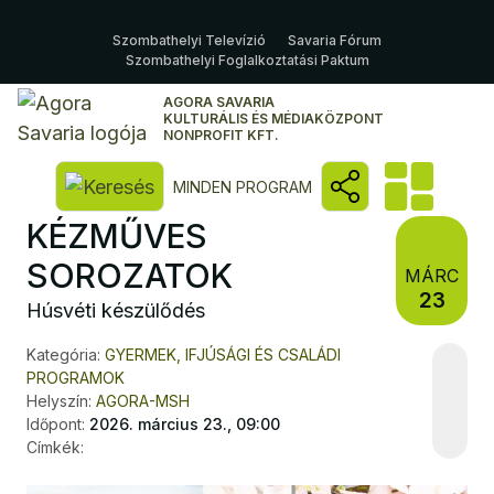
Szombathelyi Televízió
Savaria Fórum
Szombathelyi Foglalkoztatási Paktum
AGORA SAVARIA
KULTURÁLIS ÉS MÉDIAKÖZPONT
NONPROFIT KFT.
Kereső megnyitása
MINDEN PROGRAM
KÉZMŰVES
SOROZATOK
MÁRC
23
Húsvéti készülődés
Kategória:
GYERMEK, IFJÚSÁGI ÉS CSALÁDI
PROGRAMOK
Helyszín:
AGORA-MSH
Időpont:
2026. március 23., 09:00
Címkék: