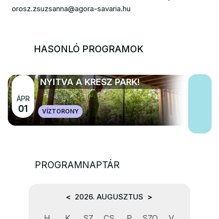
orosz.zsuzsanna@agora-savaria.hu
HASONLÓ PROGRAMOK
NYITVA A KRESZ PARK!
ÁPR
01
VÍZTORONY
PROGRAMNAPTÁR
<
2026. AUGUSZTUS
>
H
K
SZ
CS
P
SZO
V