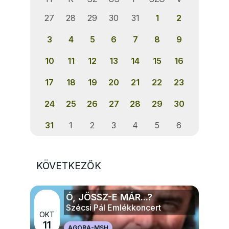
27
28
29
30
31
1
2
3
4
5
6
7
8
9
10
11
12
13
14
15
16
17
18
19
20
21
22
23
24
25
26
27
28
29
30
31
1
2
3
4
5
6
KÖVETKEZŐK
Ó, JÖSSZ-E MÁR...?
Szécsi Pál Emlékkoncert
OKT
11
AGORA-MSH