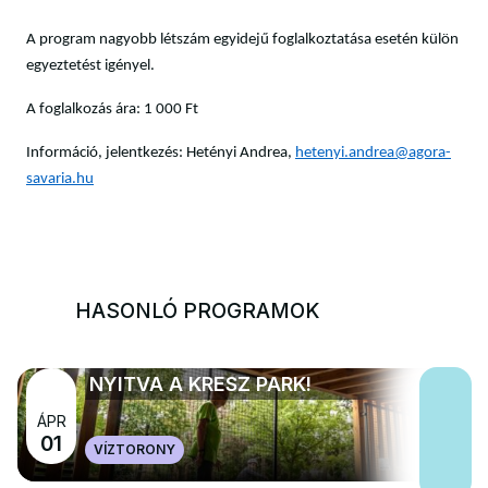
A program nagyobb létszám egyidejű foglalkoztatása esetén külön
egyeztetést igényel.
A foglalkozás ára: 1 000 Ft
Információ, jelentkezés: Hetényi Andrea,
hetenyi.andrea@agora-
savaria.hu
HASONLÓ PROGRAMOK
NYITVA A KRESZ PARK!
ÁPR
01
VÍZTORONY