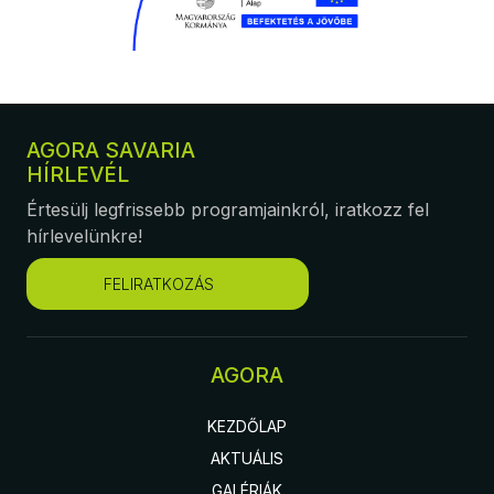
AGORA SAVARIA
HÍRLEVÉL
Értesülj legfrissebb programjainkról, iratkozz fel
hírlevelünkre!
FELIRATKOZÁS
AGORA
KEZDŐLAP
AKTUÁLIS
GALÉRIÁK