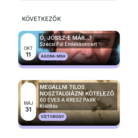
KÖVETKEZŐK
Ó, JÖSSZ-E MÁR...?
Szécsi Pál Emlékkoncert
OKT
11
AGORA-MSH
MÉG TÖBB ZENE
MEGÁLLNI TILOS,
NOSZTALGIÁZNI KÖTELEZŐ
60 ÉVES A KRESZ PARK -
MÁJ
Kiállítás
31
VÍZTORONY
MÉG TÖBB ELŐADÁS, TÁNC, KIÁLLÍTÁS