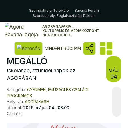
Szombathelyi Televízió
Savaria Fórum
Szombathelyi Foglalkoztatási Paktum
AGORA SAVARIA
KULTURÁLIS ÉS MÉDIAKÖZPONT
NONPROFIT KFT.
Kereső megnyitása
MINDEN PROGRAM
MEGÁLLÓ
Iskolanap, szünidei napok az
MÁJ
04
AGORÁBAN
Kategória:
GYERMEK, IFJÚSÁGI ÉS CSALÁDI
PROGRAMOK
Helyszín:
AGORA-MSH
Időpont:
2026. május 04., 08:00
Címkék: