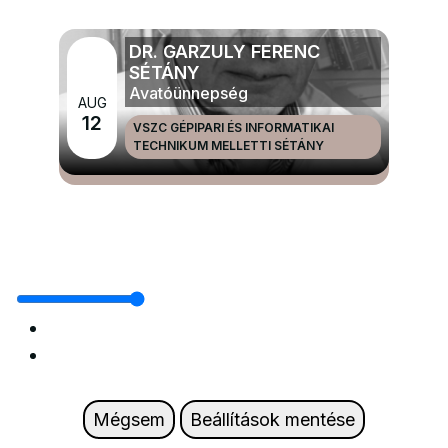
DR. GARZULY FERENC
SÉTÁNY
Avatóünnepség
AUG
12
VSZC GÉPIPARI ÉS INFORMATIKAI
TECHNIKUM MELLETTI SÉTÁNY
MÉG TÖBB NAGYRENDEZVÉNYEK ÉS ÜNNEPEK
Mégsem
Beállítások mentése