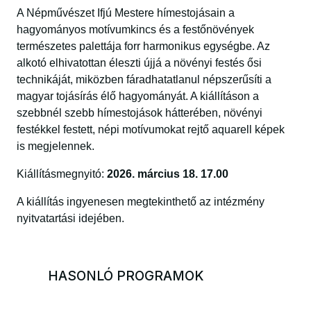
A Népművészet Ifjú Mestere hímestojásain a
hagyományos motívumkincs és a festőnövények
természetes palettája forr harmonikus egységbe. Az
alkotó elhivatottan éleszti újjá a növényi festés ősi
technikáját, miközben fáradhatatlanul népszerűsíti a
magyar tojásírás élő hagyományát. A kiállításon a
szebbnél szebb hímestojások hátterében, növényi
festékkel festett, népi motívumokat rejtő aquarell képek
is megjelennek.
Kiállításmegnyitó:
2026. március 18. 17.00
A kiállítás ingyenesen megtekinthető az intézmény
nyitvatartási idejében.
HASONLÓ PROGRAMOK