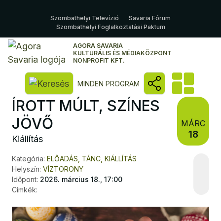
Szombathelyi Televízió
Savaria Fórum
Szombathelyi Foglalkoztatási Paktum
AGORA SAVARIA
KULTURÁLIS ÉS MÉDIAKÖZPONT
NONPROFIT KFT.
Kereső megnyitása
MINDEN PROGRAM
ÍROTT MÚLT, SZÍNES
JÖVŐ
MÁRC
18
Kiállítás
Kategória:
ELŐADÁS, TÁNC, KIÁLLÍTÁS
Helyszín:
VÍZTORONY
Időpont:
2026. március 18., 17:00
Címkék: