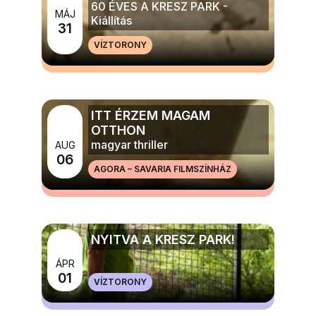
60 ÉVES A KRESZ PARK -
MÁJ
Kiállítás
31
VÍZTORONY
MÉG TÖBB ELŐADÁS, TÁNC, KIÁLLÍTÁS
ITT ÉRZEM MAGAM
OTTHON
magyar thriller
AUG
06
AGORA – SAVARIA FILMSZÍNHÁZ
MÉG TÖBB FILM ÉS MOZI
NYITVA A KRESZ PARK!
ÁPR
MÉG TÖBB GYERMEK, IFJÚSÁGI ÉS CSALÁDI
01
VÍZTORONY
PROGRAMOK