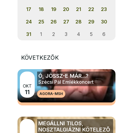
17
18
19
20
21
22
23
24
25
26
27
28
29
30
31
1
2
3
4
5
6
KÖVETKEZŐK
Ó, JÖSSZ-E MÁR...?
Szécsi Pál Emlékkoncert
OKT
11
AGORA-MSH
MÉG TÖBB ZENE
MEGÁLLNI TILOS,
NOSZTALGIÁZNI KÖTELEZŐ