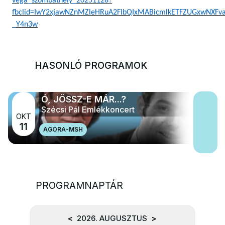
vega_szombathely_20251128?
fbclid=IwY2xjawNZnMZleHRuA2FlbQIxMABicmlkETFZUGxwNXFv
_Y4n3w
HASONLÓ PROGRAMOK
Ó, JÖSSZ-E MÁR...?
Szécsi Pál Emlékkoncert
OKT
11
AGORA-MSH
PROGRAMNAPTÁR
<
2026. AUGUSZTUS
>