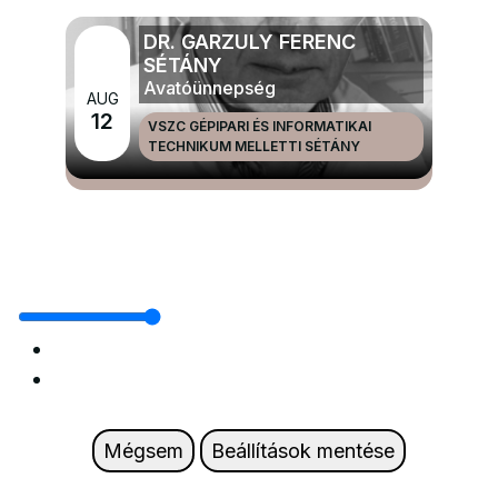
DR. GARZULY FERENC
SÉTÁNY
Avatóünnepség
AUG
12
VSZC GÉPIPARI ÉS INFORMATIKAI
TECHNIKUM MELLETTI SÉTÁNY
MÉG TÖBB NAGYRENDEZVÉNYEK ÉS ÜNNEPEK
Mégsem
Beállítások mentése