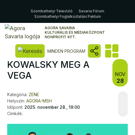
Szombathelyi Televízió
Savaria Fórum
Szombathelyi Foglalkoztatási Paktum
AGORA SAVARIA
KULTURÁLIS ÉS MÉDIAKÖZPONT
NONPROFIT KFT.
Kereső megnyitása
MINDEN PROGRAM
KOWALSKY MEG A
VEGA
NOV
28
Kategória:
ZENE
Helyszín:
AGORA-MSH
Időpont:
2025. november 28., 19:00
Címkék: