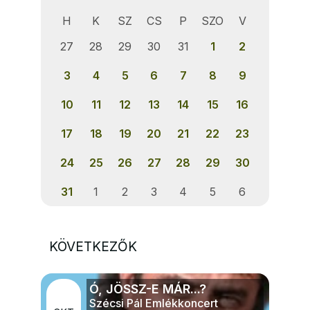
H
K
SZ
CS
P
SZO
V
27
28
29
30
31
1
2
3
4
5
6
7
8
9
10
11
12
13
14
15
16
17
18
19
20
21
22
23
24
25
26
27
28
29
30
31
1
2
3
4
5
6
KÖVETKEZŐK
Ó, JÖSSZ-E MÁR...?
Szécsi Pál Emlékkoncert