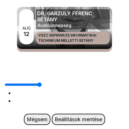
DR. GARZULY FERENC
SÉTÁNY
Avatóünnepség
AUG
12
VSZC GÉPIPARI ÉS INFORMATIKAI
TECHNIKUM MELLETTI SÉTÁNY
MÉG TÖBB NAGYRENDEZVÉNYEK ÉS ÜNNEPEK
Mégsem
Beállítások mentése