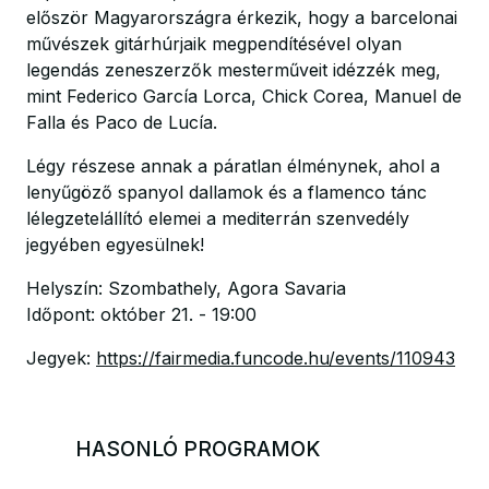
először Magyarországra érkezik, hogy a barcelonai
művészek gitárhúrjaik megpendítésével olyan
legendás zeneszerzők mesterműveit idézzék meg,
mint Federico García Lorca, Chick Corea, Manuel de
Falla és Paco de Lucía.
Légy részese annak a páratlan élménynek, ahol a
lenyűgöző spanyol dallamok és a flamenco tánc
lélegzetelállító elemei a mediterrán szenvedély
jegyében egyesülnek!
Helyszín: Szombathely, Agora Savaria
Időpont: október 21. - 19:00
Jegyek:
https://fairmedia.funcode.hu/events/110943
HASONLÓ PROGRAMOK