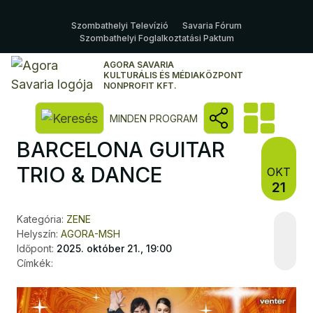
Szombathelyi Televízió
Savaria Fórum
Szombathelyi Foglalkoztatási Paktum
AGORA SAVARIA
KULTURÁLIS ÉS MÉDIAKÖZPONT
NONPROFIT KFT.
Kereső megnyitása
MINDEN PROGRAM
BARCELONA GUITAR
TRIO & DANCE
OKT
21
Kategória:
ZENE
Helyszín:
AGORA-MSH
Időpont:
2025. október 21., 19:00
Címkék: