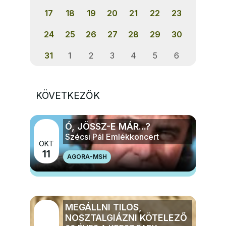
17
18
19
20
21
22
23
24
25
26
27
28
29
30
31
1
2
3
4
5
6
KÖVETKEZŐK
Ó, JÖSSZ-E MÁR...?
Szécsi Pál Emlékkoncert
OKT
11
AGORA-MSH
MÉG TÖBB ZENE
MEGÁLLNI TILOS,
NOSZTALGIÁZNI KÖTELEZŐ