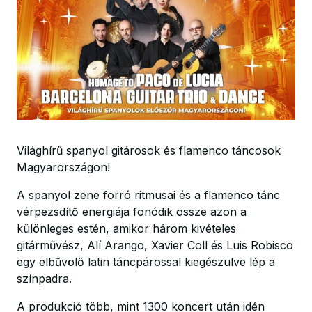
Világhírű spanyol gitárosok és flamenco táncosok
Magyarországon!
A spanyol zene forró ritmusai és a flamenco tánc
vérpezsdítő energiája fonódik össze azon a
különleges estén, amikor három kivételes
gitárművész, Alí Arango, Xavier Coll és Luis Robisco
egy elbűvölő latin táncpárossal kiegészülve lép a
színpadra.
A produkció több, mint 1300 koncert után idén