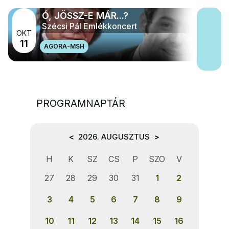
Ó, JÖSSZ-E MÁR...?
Szécsi Pál Emlékkoncert
OKT
11
AGORA-MSH
PROGRAMNAPTÁR
<
2026. AUGUSZTUS
>
H
K
SZ
CS
P
SZO
V
27
28
29
30
31
1
2
3
4
5
6
7
8
9
10
11
12
13
14
15
16