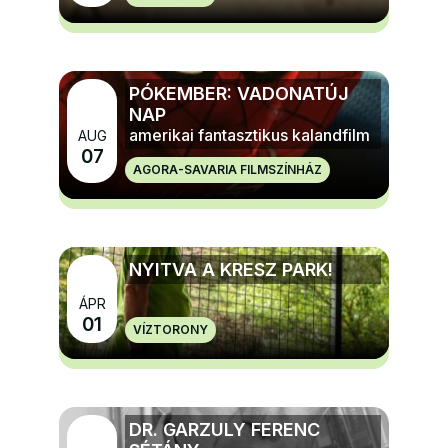
PÓKEMBER: VADONATÚJ
NAP
amerikai fantasztikus kalandfilm
AUG
07
AGORA-SAVARIA FILMSZÍNHÁZ
MÉG TÖBB FILM ÉS MOZI
NYITVA A KRESZ PARK!
ÁPR
MÉG TÖBB GYERMEK, IFJÚSÁGI ÉS CSALÁDI
01
VÍZTORONY
PROGRAMOK
DR. GARZULY FERENC