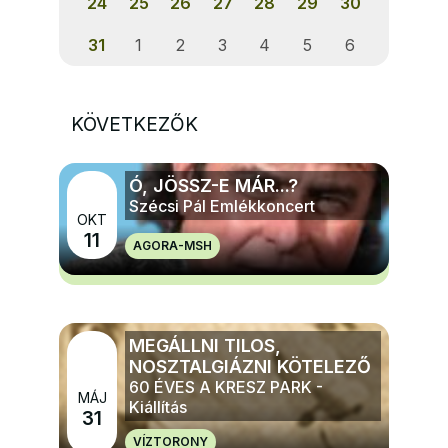
24
25
26
27
28
29
30
31
1
2
3
4
5
6
KÖVETKEZŐK
Ó, JÖSSZ-E MÁR...?
Szécsi Pál Emlékkoncert
OKT
11
AGORA-MSH
MÉG TÖBB ZENE
MEGÁLLNI TILOS,
NOSZTALGIÁZNI KÖTELEZŐ
60 ÉVES A KRESZ PARK -
MÁJ
Kiállítás
31
VÍZTORONY
MÉG TÖBB ELŐADÁS, TÁNC, KIÁLLÍTÁS