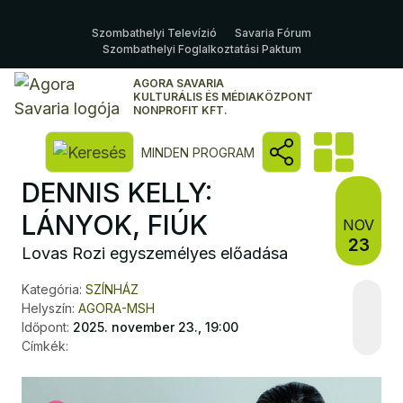
Szombathelyi Televízió
Savaria Fórum
Szombathelyi Foglalkoztatási Paktum
AGORA SAVARIA
KULTURÁLIS ÉS MÉDIAKÖZPONT
NONPROFIT KFT.
Kereső megnyitása
MINDEN PROGRAM
DENNIS KELLY:
LÁNYOK, FIÚK
NOV
23
Lovas Rozi egyszemélyes előadása
Kategória:
SZÍNHÁZ
Helyszín:
AGORA-MSH
Időpont:
2025. november 23., 19:00
Címkék: