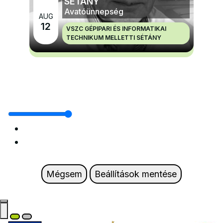
SÉTÁNY
Avatóünnepség
AUG
12
VSZC GÉPIPARI ÉS INFORMATIKAI
TECHNIKUM MELLETTI SÉTÁNY
MÉG TÖBB NAGYRENDEZVÉNYEK ÉS ÜNNEPEK
Mégsem
Beállítások mentése