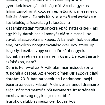
felívelő és egy lefelé csúszó életpályáról. A
gyerekek kiszolgáltatottságáról. Arról a gyilkos
labirintusról, amit közösen építettünk, pár ezer évig,
fiúk és lányok. Dennis Kelly jellemző írói eszköze a
késleltetés, a feszültség fokozása, a
kiszámíthatatlan fordulatokra építő hatáskeltés - aki
egy Kelly-darab cselekményét előre elmeséli, az
egyéb aljasságokra is képes. A Lányok, fiúk egyetlen
ária, bravúros hangnemváltásokkal, egy stand-up
tragedy: hiszik-e vagy sem, időnként nagyokat
fognak nevetni és a sírás sem kizárt. De ezért járunk
színházba, nem?
Dennis Kelly-vel az Árvák után már másodszorra
fuzionál a csapat. Az eredeti címén Girls&Boys című
darabot 2018-ban mutatták be Londonban, majd
bejárta az egész világot. A díjnyertes angol drámaíró
erős, háromdimenziós női karakterre írt történetét
most az ország egyik legismertebb és
legsokoldalúbb színésznője, Lovas Rozi