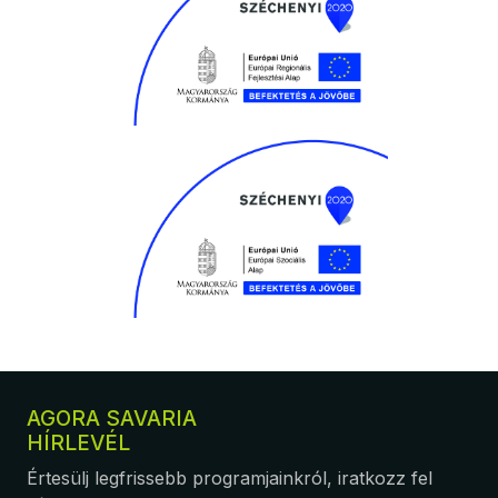
AGORA SAVARIA
HÍRLEVÉL
Értesülj legfrissebb programjainkról, iratkozz fel