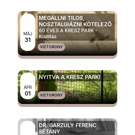
MEGÁLLNI TILOS,
NOSZTALGIÁZNI KÖTELEZŐ
60 ÉVES A KRESZ PARK -
MÁJ
Kiállítás
31
VÍZTORONY
MÉG TÖBB ELŐADÁS, TÁNC, KIÁLLÍTÁS
NYITVA A KRESZ PARK!
ÁPR
MÉG TÖBB GYERMEK, IFJÚSÁGI ÉS CSALÁDI
01
VÍZTORONY
PROGRAMOK
DR. GARZULY FERENC
SÉTÁNY