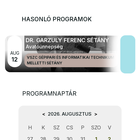
HASONLÓ PROGRAMOK
DR. GARZULY FERENC SÉTÁNY
Avatóünnepség
AUG
VSZC GÉPIPARI ÉS INFORMATIKAI TECHNIKUM
12
MELLETTI SÉTÁNY
PROGRAMNAPTÁR
<
2026. AUGUSZTUS
>
H
K
SZ
CS
P
SZO
V
27
28
29
30
31
1
2