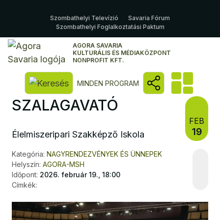
Szombathelyi Televízió
Savaria Fórum
Szombathelyi Foglalkoztatási Paktum
AGORA SAVARIA
KULTURÁLIS ÉS MÉDIAKÖZPONT
NONPROFIT KFT.
Kereső megnyitása
MINDEN PROGRAM
SZALAGAVATÓ
FEB
19
Élelmiszeripari Szakképző Iskola
Kategória:
NAGYRENDEZVÉNYEK ÉS ÜNNEPEK
Helyszín:
AGORA-MSH
Időpont:
2026. február 19., 18:00
Címkék: