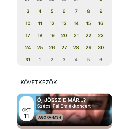
3
4
5
6
7
8
9
10
11
12
13
14
15
16
17
18
19
20
21
22
23
24
25
26
27
28
29
30
31
1
2
3
4
5
6
KÖVETKEZŐK
Ó, JÖSSZ-E MÁR...?
Szécsi Pál Emlékkoncert
OKT
11
AGORA-MSH
MÉG TÖBB ZENE