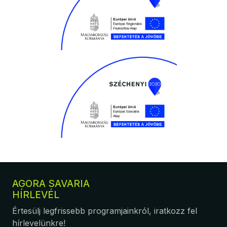
AGORA SAVARIA
HÍRLEVÉL
Értesülj legfrissebb programjainkról, iratkozz fel
hírlevelünkre!