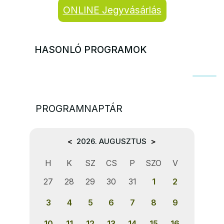
ONLINE Jegyvásárlás
HASONLÓ PROGRAMOK
PROGRAMNAPTÁR
<
2026. AUGUSZTUS
>
H
K
SZ
CS
P
SZO
V
27
28
29
30
31
1
2
3
4
5
6
7
8
9
10
11
12
13
14
15
16