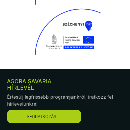
AGORA SAVARIA
HÍRLEVÉL
Értesülj legfrissebb programjainkról, iratkozz fel
hírlevelünkre!
FELIRATKOZÁS