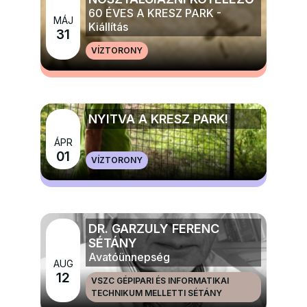
60 ÉVES A KRESZ PARK -
MÁJ
Kiállítás
31
VÍZTORONY
MÉG TÖBB ELŐADÁS, TÁNC, KIÁLLÍTÁS
NYITVA A KRESZ PARK!
ÁPR
MÉG TÖBB GYERMEK, IFJÚSÁGI ÉS CSALÁDI
01
VÍZTORONY
PROGRAMOK
DR. GARZULY FERENC
SÉTÁNY
Avatóünnepség
AUG
12
VSZC GÉPIPARI ÉS INFORMATIKAI
TECHNIKUM MELLETTI SÉTÁNY
MÉG TÖBB NAGYRENDEZVÉNYEK ÉS ÜNNEPEK