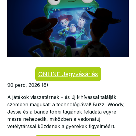
ONLINE Jegyvásárlás
90 perc, 2026 (6)
A játékok visszatérnek – és új kihívással találják
szemben magukat: a technológiával! Buzz, Woody,
Jessie és a banda többi tagjának feladata egyre-
másra nehezedik, miközben a vadonatúj
vetélytárssal küzdenek a gyerekek figyelméért.