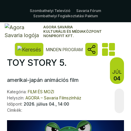
Szombathelyi Televízió
Savaria Fórum
Szombathelyi Foglalkoztatási Paktum
AGORA SAVARIA
KULTURÁLIS ÉS MÉDIAKÖZPONT
NONPROFIT KFT.
Kereső megnyitása
MINDEN PROGRAM
TOY STORY 5.
JÚL
04
amerikai-japán animációs film
Kategória:
FILM ÉS MOZI
Helyszín:
AGORA – Savaria Filmszínház
Időpont:
2026. július 04., 14:00
Címkék: