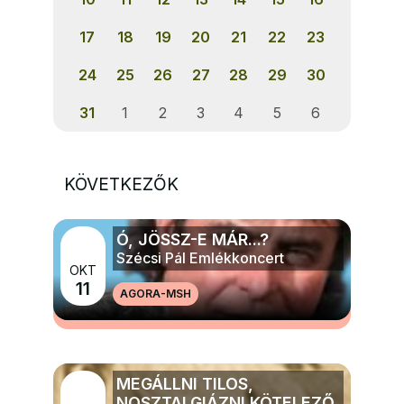
17
18
19
20
21
22
23
24
25
26
27
28
29
30
31
1
2
3
4
5
6
KÖVETKEZŐK
Ó, JÖSSZ-E MÁR...?
Szécsi Pál Emlékkoncert
OKT
11
AGORA-MSH
MÉG TÖBB ZENE
MEGÁLLNI TILOS,
NOSZTALGIÁZNI KÖTELEZŐ