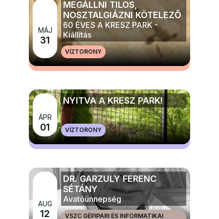
MEGÁLLNI TILOS,
NOSZTALGIÁZNI KÖTELEZŐ
60 ÉVES A KRESZ PARK -
MÁJ
Kiállítás
31
VÍZTORONY
MÉG TÖBB ELŐADÁS, TÁNC, KIÁLLÍTÁS
NYITVA A KRESZ PARK!
ÁPR
MÉG TÖBB GYERMEK, IFJÚSÁGI ÉS CSALÁDI
01
VÍZTORONY
PROGRAMOK
DR. GARZULY FERENC
SÉTÁNY
Avatóünnepség
AUG
12
VSZC GÉPIPARI ÉS INFORMATIKAI