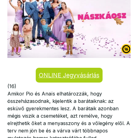
ONLINE Jegyvásárlás
(16)
Amikor Pio és Anaïs elhatározzák, hogy
összeházasodnak, kijelentik a barátaiknak: az
esküvő gyerekmentes lesz. A barátaik azonban
mégis viszik a csemetéket, azt remélve, hogy
elrejthetik őket a menyasszony és a vőlegény elől. A
terv nem jön be és a várva várt többnapos