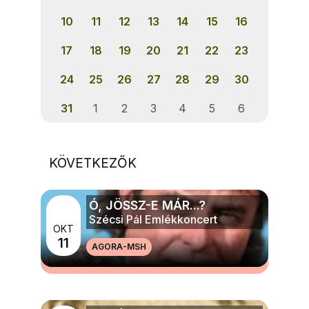
10
11
12
13
14
15
16
17
18
19
20
21
22
23
24
25
26
27
28
29
30
31
1
2
3
4
5
6
KÖVETKEZŐK
Ó, JÖSSZ-E MÁR...?
Szécsi Pál Emlékkoncert
OKT
11
AGORA-MSH
MÉG TÖBB ZENE