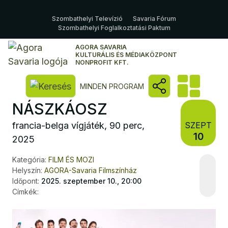
Szombathelyi Televízió
Savaria Fórum
Szombathelyi Foglalkoztatási Paktum
AGORA SAVARIA
KULTURÁLIS ÉS MÉDIAKÖZPONT
NONPROFIT KFT.
Kereső megnyitása
MINDEN PROGRAM
NÁSZKÁOSZ
francia-belga vígjáték, 90 perc,
SZEPT
10
2025
Kategória:
FILM ÉS MOZI
Helyszín:
AGORA-Savaria Filmszínház
Időpont:
2025. szeptember 10., 20:00
Címkék: