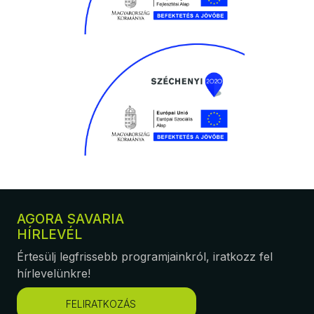
AGORA SAVARIA
HÍRLEVÉL
Értesülj legfrissebb programjainkról, iratkozz fel
hírlevelünkre!
FELIRATKOZÁS