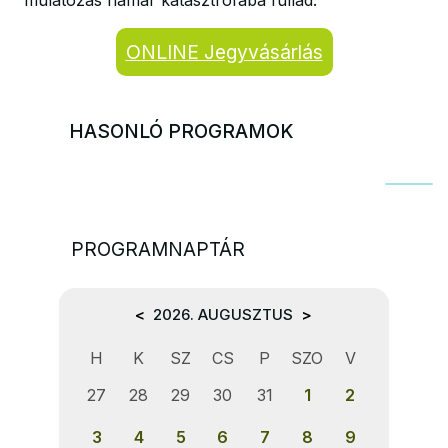
mulatozás hamar katasztrófába fullad.
ONLINE Jegyvásárlás
HASONLÓ PROGRAMOK
PROGRAMNAPTÁR
<
2026. AUGUSZTUS
>
H
K
SZ
CS
P
SZO
V
27
28
29
30
31
1
2
3
4
5
6
7
8
9