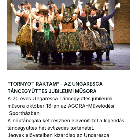
“TORNYOT RAKTAM” - AZ UNGARESCA
TÁNCEGYÜTTES JUBILEUMI MŰSORA
A 70 éves Ungaresca Táncegyüttes jubileumi
műsora október 18-án az AGORA–Művelődési
Sportházban.
A néptáncgála két részben eleveníti fel a legendás
táncegyüttes hét évtizedes történetét.
Jegyek elővételben kizárólag az Ungaresca