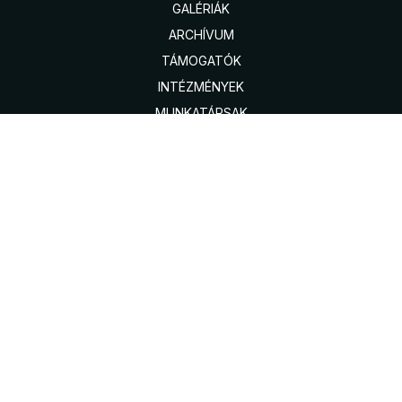
GALÉRIÁK
ARCHÍVUM
TÁMOGATÓK
INTÉZMÉNYEK
MUNKATÁRSAK
JEGYVÁSÁRLÁS
ELÉRHETŐSÉGEK
AZ AGORA SZKK-RÓL
KÖZÉRDEKŰ ADATOK
PROGRAMOK
INTÉZMÉNYEK