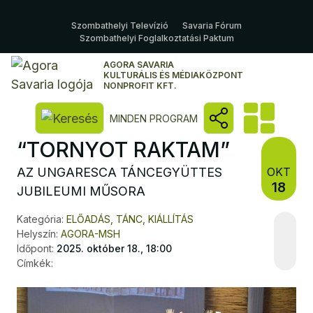
Szombathelyi Televízió
Savaria Fórum
Szombathelyi Foglalkoztatási Paktum
AGORA SAVARIA
KULTURÁLIS ÉS MÉDIAKÖZPONT
NONPROFIT KFT.
Kereső megnyitása
MINDEN PROGRAM
“TORNYOT RAKTAM”
AZ UNGARESCA TÁNCEGYÜTTES
OKT
18
JUBILEUMI MŰSORA
Kategória:
ELŐADÁS, TÁNC, KIÁLLÍTÁS
Helyszín:
AGORA-MSH
Időpont:
2025. október 18., 18:00
Címkék: