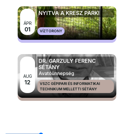
NYITVA A KRESZ PARK!
ÁPR
MÉG TÖBB GYERMEK, IFJÚSÁGI ÉS CSALÁDI
01
VÍZTORONY
PROGRAMOK
DR. GARZULY FERENC
SÉTÁNY
Avatóünnepség
AUG
12
VSZC GÉPIPARI ÉS INFORMATIKAI
TECHNIKUM MELLETTI SÉTÁNY
MÉG TÖBB NAGYRENDEZVÉNYEK ÉS ÜNNEPEK