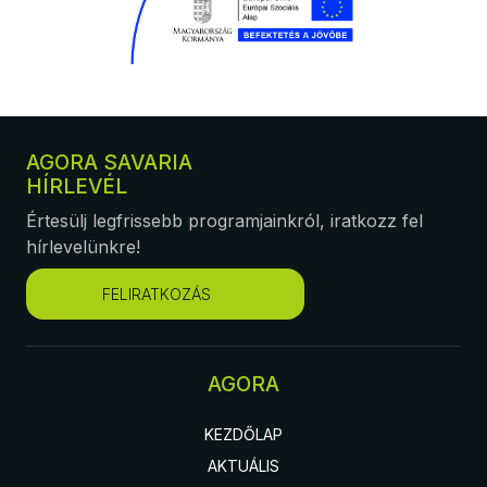
AGORA SAVARIA
HÍRLEVÉL
Értesülj legfrissebb programjainkról, iratkozz fel
hírlevelünkre!
FELIRATKOZÁS
AGORA
KEZDŐLAP
AKTUÁLIS