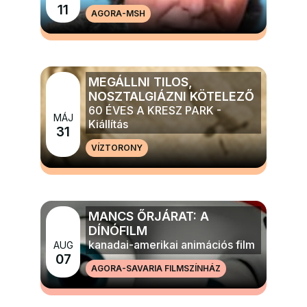
11
AGORA-MSH
MÉG TÖBB ZENE
MEGÁLLNI TILOS,
NOSZTALGIÁZNI KÖTELEZŐ
60 ÉVES A KRESZ PARK -
MÁJ
Kiállítás
31
VÍZTORONY
MÉG TÖBB ELŐADÁS, TÁNC, KIÁLLÍTÁS
MANCS ŐRJÁRAT: A
DÍNÓFILM
kanadai-amerikai animációs film
AUG
07
AGORA-SAVARIA FILMSZÍNHÁZ
MÉG TÖBB FILM ÉS MOZI