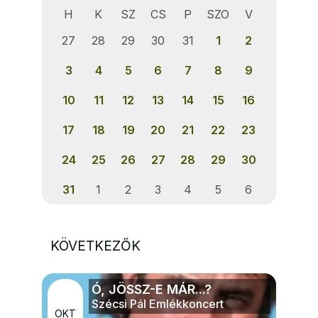
H
K
SZ
CS
P
SZO
V
27
28
29
30
31
1
2
3
4
5
6
7
8
9
10
11
12
13
14
15
16
17
18
19
20
21
22
23
24
25
26
27
28
29
30
31
1
2
3
4
5
6
KÖVETKEZŐK
Ó, JÖSSZ-E MÁR...?
Szécsi Pál Emlékkoncert
OKT