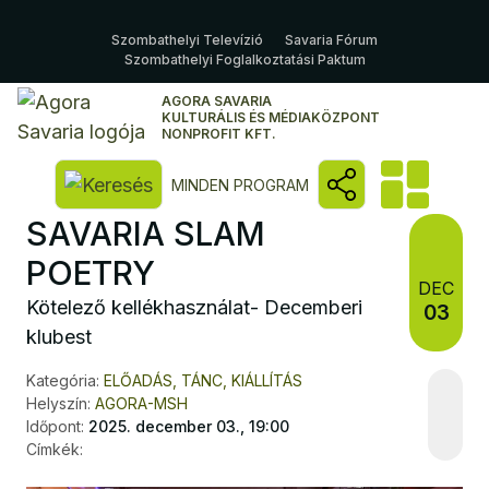
Szombathelyi Televízió
Savaria Fórum
Szombathelyi Foglalkoztatási Paktum
AGORA SAVARIA
KULTURÁLIS ÉS MÉDIAKÖZPONT
NONPROFIT KFT.
Kereső megnyitása
MINDEN PROGRAM
SAVARIA SLAM
POETRY
DEC
Kötelező kellékhasználat- Decemberi
03
klubest
Kategória:
ELŐADÁS, TÁNC, KIÁLLÍTÁS
Helyszín:
AGORA-MSH
Időpont:
2025. december 03., 19:00
Címkék: