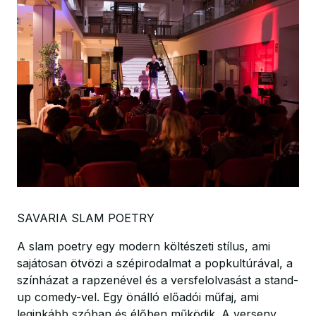
SAVARIA SLAM POETRY
A slam poetry egy modern költészeti stílus, ami
sajátosan ötvözi a szépirodalmat a popkultúrával, a
színházat a rapzenével és a versfelolvasást a stand-
up comedy-vel. Egy önálló előadói műfaj, ami
leginkább szóban és élőben működik. A verseny