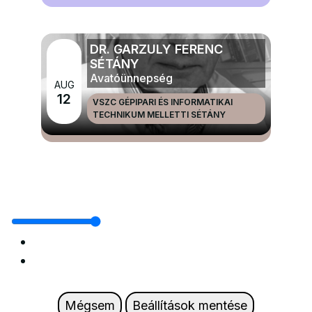
DR. GARZULY FERENC
SÉTÁNY
Avatóünnepség
AUG
12
VSZC GÉPIPARI ÉS INFORMATIKAI
TECHNIKUM MELLETTI SÉTÁNY
MÉG TÖBB NAGYRENDEZVÉNYEK ÉS ÜNNEPEK
Mégsem
Beállítások mentése