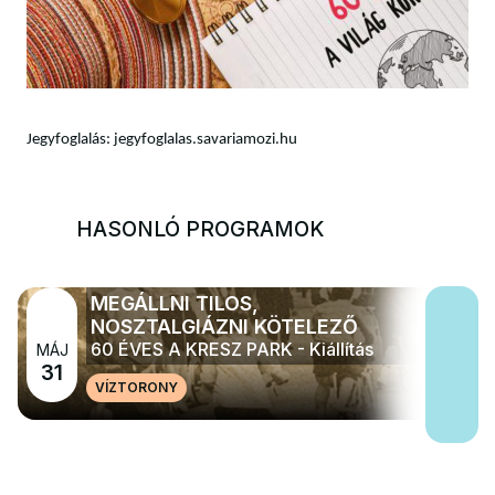
Jegyfoglalás: jegyfoglalas.savariamozi.hu
HASONLÓ PROGRAMOK
MEGÁLLNI TILOS,
NOSZTALGIÁZNI KÖTELEZŐ
60 ÉVES A KRESZ PARK - Kiállítás
MÁJ
31
VÍZTORONY