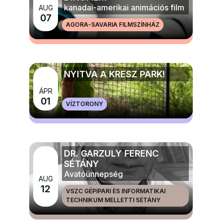
kanadai-amerikai animációs film
AUG
07
AGORA-SAVARIA FILMSZÍNHÁZ
MÉG TÖBB FILM ÉS MOZI
NYITVA A KRESZ PARK!
ÁPR
MÉG TÖBB GYERMEK, IFJÚSÁGI ÉS CSALÁDI
01
VÍZTORONY
PROGRAMOK
DR. GARZULY FERENC
SÉTÁNY
Avatóünnepség
AUG
12
VSZC GÉPIPARI ÉS INFORMATIKAI
TECHNIKUM MELLETTI SÉTÁNY
MÉG TÖBB NAGYRENDEZVÉNYEK ÉS ÜNNEPEK