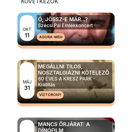
KÖVETKEZŐK
Ó, JÖSSZ-E MÁR...?
Szécsi Pál Emlékkoncert
OKT
11
AGORA-MSH
MÉG TÖBB ZENE
MEGÁLLNI TILOS,
NOSZTALGIÁZNI KÖTELEZŐ
60 ÉVES A KRESZ PARK -
MÁJ
Kiállítás
31
VÍZTORONY
MÉG TÖBB ELŐADÁS, TÁNC, KIÁLLÍTÁS
MANCS ŐRJÁRAT: A
DÍNÓFILM