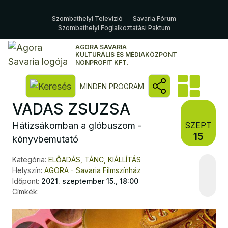
Szombathelyi Televízió
Savaria Fórum
Szombathelyi Foglalkoztatási Paktum
AGORA SAVARIA
KULTURÁLIS ÉS MÉDIAKÖZPONT
NONPROFIT KFT.
Kereső megnyitása
MINDEN PROGRAM
VADAS ZSUZSA
Hátizsákomban a glóbuszom -
SZEPT
15
könyvbemutató
Kategória:
ELŐADÁS, TÁNC, KIÁLLÍTÁS
Helyszín:
AGORA - Savaria Filmszínház
Időpont:
2021. szeptember 15., 18:00
Címkék: