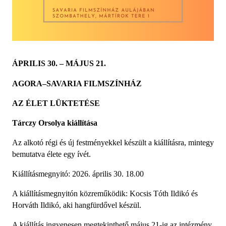
ÁPRILIS 30. – MÁJUS 21.
AGORA–SAVARIA FILMSZÍNHÁZ 
AZ ÉLET LÜKTETÉSE
Tárczy Orsolya kiállítása
Az alkotó régi és új festményekkel készült a kiállításra, mintegy 
bemutatva élete egy ívét. 
Kiállításmegnyitó: 2026. április 30. 18.00 
A kiállításmegnyitón közreműködik: Kocsis Tóth Ildikó és 
Horváth Ildikó, aki hangfürdővel készül.
A kiállítás ingyenesen megtekinthető május 21-ig az intézmény 