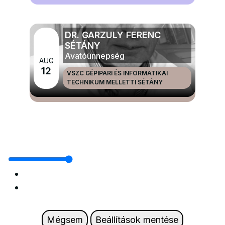
DR. GARZULY FERENC
SÉTÁNY
Avatóünnepség
AUG
12
VSZC GÉPIPARI ÉS INFORMATIKAI
TECHNIKUM MELLETTI SÉTÁNY
MÉG TÖBB NAGYRENDEZVÉNYEK ÉS ÜNNEPEK
Mégsem
Beállítások mentése