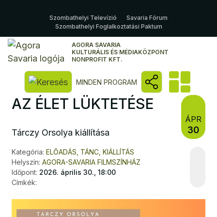
Szombathelyi Televízió
Savaria Fórum
Szombathelyi Foglalkoztatási Paktum
AGORA SAVARIA
KULTURÁLIS ÉS MÉDIAKÖZPONT
NONPROFIT KFT.
Kereső megnyitása
MINDEN PROGRAM
AZ ÉLET LÜKTETÉSE
ÁPR
30
Tárczy Orsolya kiállítása
Kategória:
ELŐADÁS, TÁNC, KIÁLLÍTÁS
Helyszín:
AGORA-SAVARIA FILMSZÍNHÁZ
Időpont:
2026. április 30., 18:00
Címkék: